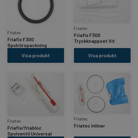
Friatec
Friatec
Friafix F300
Friafix F300
Tryckknappset Vit
Spolrörspackning
Visa produkt
Visa produkt
Friatec
Friatec
Friatec Inliner
Friafix/friabloc
Spolventil Universal