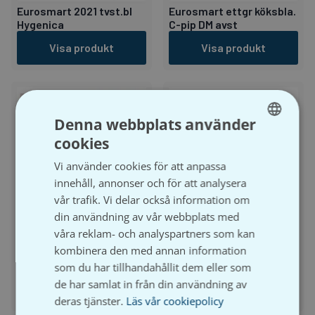
Eurosmart 2021 tvst.bl
Eurosmart ettgr köksbla.
Hygenica
C-pip DM avst
Visa produkt
Visa produkt
Denna webbplats använder
cookies
SWEDISH
Vi använder cookies för att anpassa
SVENSKA
innehåll, annonser och för att analysera
vår trafik. Vi delar också information om
din användning av vår webbplats med
Valsir
våra reklam- och analyspartners som kan
Valsir
Evolut tömventil 2004 till
kombinera den med annan information
Evolut flottörventil 2004
2016
till 2016
som du har tillhandahållit dem eller som
de har samlat in från din användning av
Visa produkt
Visa produkt
deras tjänster.
Läs vår cookiepolicy