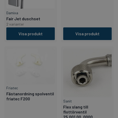
Damixa
Fair Jet duschset
2 varianter
Visa produkt
Visa produkt
Friatec
Fästanordning spolventil
friatec F200
Sanit
Flex slang till
flottörventil
25.001.00..0000