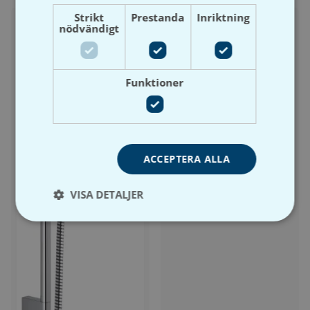
Strikt
Prestanda
Inriktning
nödvändigt
Funktioner
Friatec
Fästanordning
flottörventil friatec F200
ACCEPTERA ALLA
VISA DETALJER