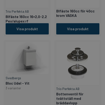
Blfäste 160cc för 40cc
Trio Perfekta AB
krom VASKA
Blfäste 160cc 16×2,0-2,2
Pex/alupex rf
Visa produkt
Visa produkt
Svedbergs
Bloc Udel – Vit
3 varianter
Trio Perfekta AB
Bottenventil för
tvättställ med
bräddavlopp