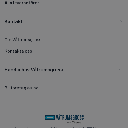
Alla leverantörer
Kontakt
Om Våtrumsgross
Kontakta oss
Handla hos Våtrumsgross
Bli företagskund
Adress:
Våtrumsgross AB, Västberga Allé 36 D, 126 30 Hägersten