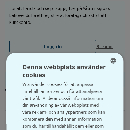
För att handla och se prisuppgifter på Våtrumsgross
behöver du ha ett registrerat företag och aktivt ett
kundkonto.
Logga in
Bli kund
Denna webbplats använder
cookies
SWEDISH
Produktinformation
Vi använder cookies för att anpassa
SVENSKA
Ytterligare information
innehåll, annonser och för att analysera
vår trafik. Vi delar också information om
Farg
Krom
din användning av vår webbplats med
våra reklam- och analyspartners som kan
kombinera den med annan information
som du har tillhandahållit dem eller som