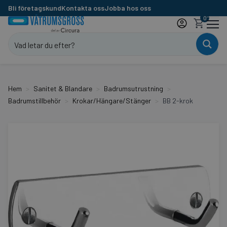
Bli företagskund
Kontakta oss
Jobba hos oss
0
Hem
Sanitet & Blandare
Badrumsutrustning
Badrumstillbehör
Krokar/Hängare/Stänger
BB 2-krok