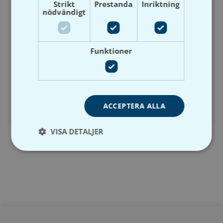
Strikt
Prestanda
Inriktning
nödvändigt
Funktioner
Damixa
Pine takduschpaket
Damixa
150cc Krom
Silhouet takdusch 150cc
krom
ACCEPTERA ALLA
Visa produkt
Visa produkt
VISA DETALJER