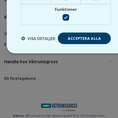
Funktioner
Kontakt
Om Våtrumsgross
VISA DETALJER
ACCEPTERA ALLA
Kontakta oss
Handla hos Våtrumsgross
Bli företagskund
Adress:
Våtrumsgross AB, Västberga Allé 36 D, 126 30 Hägersten