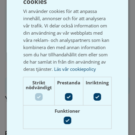
cookies
SWEDISH
Vi använder cookies för att anpassa
För att handla och se prisuppgifter på Våtrumsgross
SVENSKA
innehåll, annonser och för att analysera
behöver du ha ett registrerat företag och aktivt ett
vår trafik. Vi delar också information om
kundkonto.
din användning av vår webbplats med
våra reklam- och analyspartners som kan
kombinera den med annan information
Logga in
Bli kund
som du har tillhandahållit dem eller som
de har samlat in från din användning av
deras tjänster.
Läs vår cookiepolicy
Strikt
Prestanda
Inriktning
Produktinformation
nödvändigt
Ytterligare information
Funktioner
Relaterade produkter