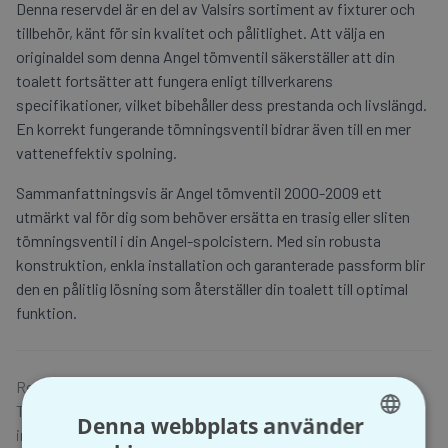
Denna reservdel är en del av Valsirs sortiment av fixturer och
tillbehör, känt för sin kvalitet och pålitlighet. Att välja en
originaldel som denna Angel tömventil säkerställer att din
toalett fortsätter att fungera enligt tillverkarens
specifikationer, vilket bibehåller dess prestanda och livslängd.
En korrekt fungerande tömningsventil bidrar även till en mer
vatteneffektiv spolning.
Sammanfattningsvis är Angel tömventil 2000-2009 ett
utmärkt val för dig som behöver ersätta en trasig eller sliten
tömningsventil i din Angel-spolcistern. Med sin robusta
konstruktion, enkla installation och garanterade passform blir
den en pålitlig lösning som återställer din toalett till optimal
funktion.
Reservdel för Angel spolcistern, modeller 2000-2009.
Tillverkad av hållbar plast för pålitlig funktion. Enkel att
Denna webbplats använder
installera. Originaldel från Valsir.