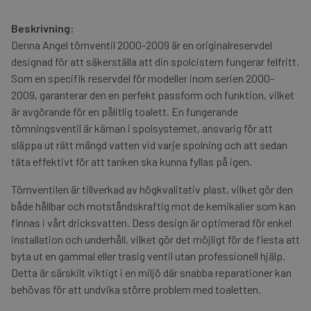
Beskrivning:
Denna Angel tömventil 2000-2009 är en originalreservdel
designad för att säkerställa att din spolcistern fungerar felfritt.
Som en specifik reservdel för modeller inom serien 2000-
2009, garanterar den en perfekt passform och funktion, vilket
är avgörande för en pålitlig toalett. En fungerande
tömningsventil är kärnan i spolsystemet, ansvarig för att
släppa ut rätt mängd vatten vid varje spolning och att sedan
täta effektivt för att tanken ska kunna fyllas på igen.
Tömventilen är tillverkad av högkvalitativ plast, vilket gör den
både hållbar och motståndskraftig mot de kemikalier som kan
finnas i vårt dricksvatten. Dess design är optimerad för enkel
installation och underhåll, vilket gör det möjligt för de flesta att
byta ut en gammal eller trasig ventil utan professionell hjälp.
Detta är särskilt viktigt i en miljö där snabba reparationer kan
behövas för att undvika större problem med toaletten.