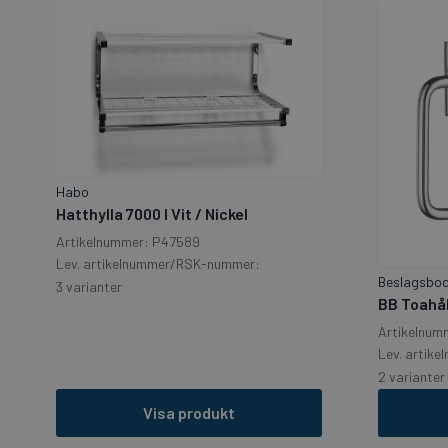
Habo
Hatthylla 7000 l Vit / Nickel
Artikelnummer: P47589
Lev. artikelnummer/RSK-nummer:
Beslagsbo
3 varianter
BB Toahål
Artikelnum
Lev. artik
2 varianter
Visa produkt