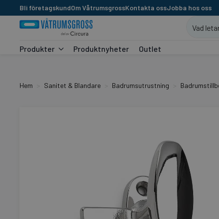
Bli företagskund
Om Våtrumsgross
Kontakta oss
Jobba hos oss
Produkter
Produktnyheter
Outlet
Hem
Sanitet & Blandare
Badrumsutrustning
Badrumstillb