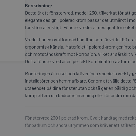
Beskrivning:
Detta är ett fönstervred, modell 230, tillverkat för att ge
eleganta design i polerad krom passar det utmärkt i m
funktion är viktigt. Fönstervredet är designat för enkel
Vredet har en oval formad handtag som är vridet 90 grade
ergonomisk känsla. Materialet i polerad krom ger inte ba
och motståndskraft mot korrosion, vilket är särskilt vi
Detta fönstervred är en perfekt kombination av form och 
Monteringen är enkel och kräver inga speciella verktyg, vi
installatörer och hemmafixare. Genom att välja detta fö
utseendet på dina fönster utan också ger en pålitlig och 
komplettera din badrumsinredning eller för andra rum där
Fönstervred 230 i polerad krom. Ovalt handtag med rekt
för badrum och andra utrymmen som kräver ett stilrent f