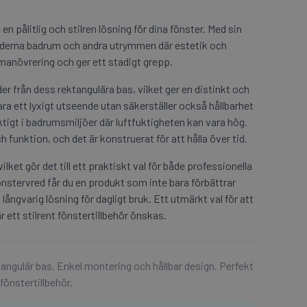
 en pålitlig och stilren lösning för dina fönster. Med sin
oderna badrum och andra utrymmen där estetik och
 manövrering och ger ett stadigt grepp.
r från dess rektangulära bas, vilket ger en distinkt och
ra ett lyxigt utseende utan säkerställer också hållbarhet
ktigt i badrumsmiljöer där luftfuktigheten kan vara hög.
funktion, och det är konstruerat för att hålla över tid.
lket gör det till ett praktiskt val för både professionella
nstervred får du en produkt som inte bara förbättrar
långvarig lösning för dagligt bruk. Ett utmärkt val för att
 ett stilrent fönstertillbehör önskas.
angulär bas. Enkel montering och hållbar design. Perfekt
önstertillbehör.