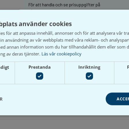
För att handla och se prisuppgifter på
Våtrumsgross behöver du ha ett registrerat företag
och aktivt ett kundkonto.
plats använder cookies
s för att anpassa innehåll, annonser och för att analysera vår tra
in användning av vår webbplats med våra reklam- och analyspar
d annan information som du har tillhandahållit dem eller som d
ng av deras tjänster.
Läs vår cookiepolicy
ndigt
Prestanda
Inriktning
ER
ACCE