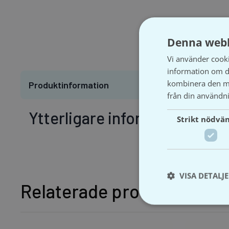
Denna webb
Vi använder cookie
information om d
kombinera den me
Produktinformation
från din användni
Ytterligare information
Strikt nödvä
VISA DETALJ
Relaterade produkter