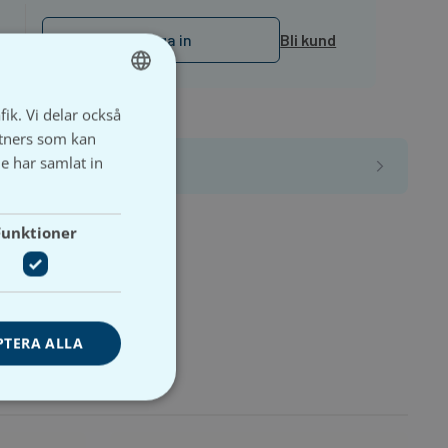
Logga in
Bli kund
fik. Vi delar också
SWEDISH
tners som kan
SVENSKA
e har samlat in
Funktioner
PTERA ALLA