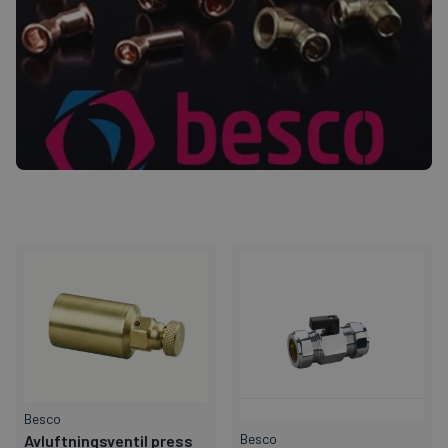
Besco
Besco
Avluftningsventil press