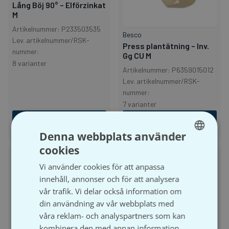
Lång Böj 90° – Elförzinkat
M
Artikelnummer: P233503535
Besco
Lev. artikelnummer/RSK-
Press plantätning – Inv.
nummer:
Gg CU M
8 varianter
Artikelnummer: P6359015012
Lev. artikelnummer/RSK-
nummer:
7 varianter
Visa produkt
Visa produkt
Denna webbplats använder
cookies
SWEDISH
Vi använder cookies för att anpassa
SVENSKA
innehåll, annonser och för att analysera
vår trafik. Vi delar också information om
din användning av vår webbplats med
Besco
våra reklam- och analyspartners som kan
Besco
Pressback Besco GPT
kombinera den med annan information