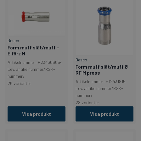
Besco
Förm muff slät/muff –
Elförz M
Besco
Artikelnummer: P234306654
Förm muff slät/muff Ø
Lev. artikelnummer/RSK-
RF M press
nummer:
Artikelnummer: P12431815
26 varianter
Lev. artikelnummer/RSK-
nummer:
28 varianter
Visa produkt
Visa produkt