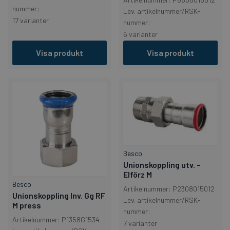
nummer:
Lev. artikelnummer/RSK-
17 varianter
nummer:
6 varianter
Visa produkt
Visa produkt
Besco
Unionskoppling utv. –
Elförz M
Besco
Artikelnummer: P2308015012
Unionskoppling Inv. Gg RF
Lev. artikelnummer/RSK-
M press
nummer:
Artikelnummer: P1358G1534
7 varianter