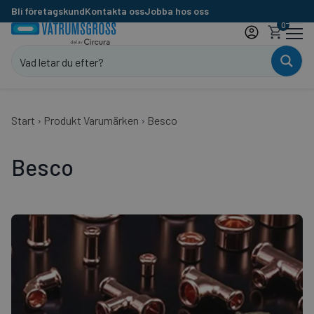
Bli företagskund
Kontakta oss
Jobba hos oss
0
Start
›
Produkt Varumärken
›
Besco
Besco