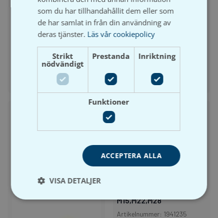
Press-Övergång –
Minipress Typ M
som du har tillhandahållit dem eller som
Lekande Rak
Artikelnummer: P1940112
de har samlat in från din användning av
Artikelnummer: P2307015034
Lev. artikelnummer/RSK-
deras tjänster.
Läs vår cookiepolicy
Lev. artikelnummer/RSK-
nummer:
nummer:
6 varianter
Strikt
Prestanda
Inriktning
5 varianter
nödvändigt
Visa produkt
Visa produkt
Funktioner
ACCEPTERA ALLA
Besco
VISA DETALJER
Pressmaskin GPT-1525,
19Kn, inkl 2batt, ladd,
M15,M22,M28
Artikelnummer: 1941235