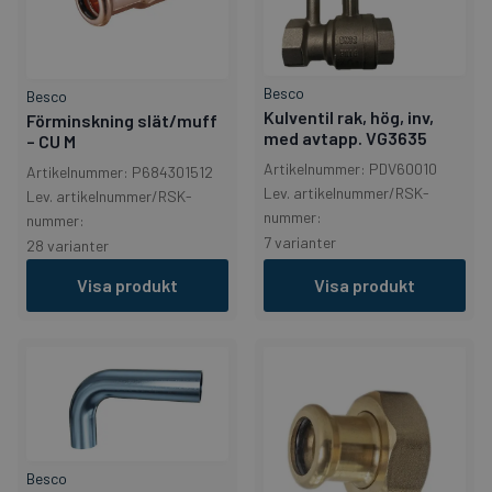
Besco
Besco
Kulventil rak, hög, inv,
Förminskning slät/muff
med avtapp. VG3635
– CU M
Artikelnummer: PDV60010
Artikelnummer: P684301512
Lev. artikelnummer/RSK-
Lev. artikelnummer/RSK-
nummer:
nummer:
7 varianter
28 varianter
Visa produkt
Visa produkt
Besco