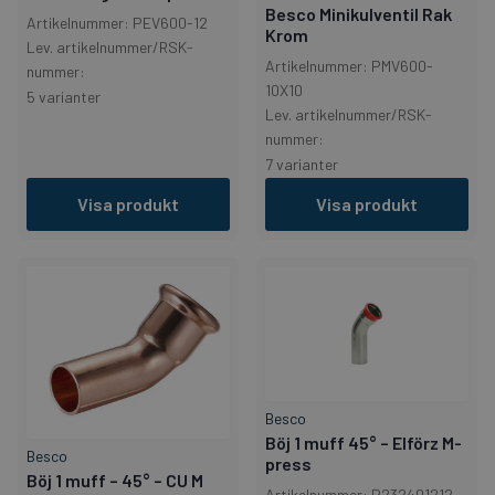
Besco Minikulventil Rak
Artikelnummer: PEV600-12
Krom
Lev. artikelnummer/RSK-
Artikelnummer: PMV600-
nummer:
10X10
5 varianter
Lev. artikelnummer/RSK-
nummer:
7 varianter
Visa produkt
Visa produkt
Besco
Böj 1 muff 45° – Elförz M-
Besco
press
Böj 1 muff – 45° – CU M
Artikelnummer: P232401212