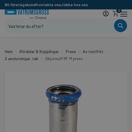
Bli företagskund
Kontakta oss
Jobba hos oss
0
Hem
Rördelar & Kopplingar
Press
Av rostfritt
2 anslutningar, rak
Skjutmuff RF M press