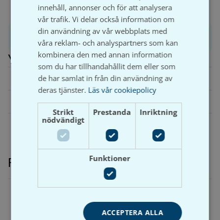
innehåll, annonser och för att analysera
vår trafik. Vi delar också information om
din användning av vår webbplats med
Produktinformation
våra reklam- och analyspartners som kan
kombinera den med annan information
Ytterligare information
som du har tillhandahållit dem eller som
de har samlat in från din användning av
Vikt
N/A
deras tjänster.
Läs vår cookiepolicy
Dimension
15, 18, 22, 28, 35, 42, 54, 66,7, 76,1, 88,9, 108
Strikt
Prestanda
Inriktning
nödvändigt
Funktioner
Relaterade produkter
ACCEPTERA ALLA