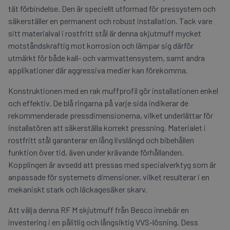
tät förbindelse. Den är speciellt utformad för pressystem och
säkerställer en permanent och robust installation. Tack vare
sitt materialval i rostfritt stål är denna skjutmuff mycket
motståndskraftig mot korrosion och lämpar sig därför
utmärkt för både kall- och varmvattensystem, samt andra
applikationer där aggressiva medier kan förekomma.
Konstruktionen med en rak muffprofil gör installationen enkel
och effektiv. De blå ringarna på varje sida indikerar de
rekommenderade pressdimensionerna, vilket underlättar för
installatören att säkerställa korrekt pressning. Materialet i
rostfritt stål garanterar en lång livslängd och bibehållen
funktion över tid, även under krävande förhållanden.
Kopplingen är avsedd att pressas med specialverktyg som är
anpassade för systemets dimensioner, vilket resulterar i en
mekaniskt stark och läckagesäker skarv.
Att välja denna RF M skjutmuff från Besco innebär en
investering i en pålitlig och långsiktig VVS-lösning. Dess