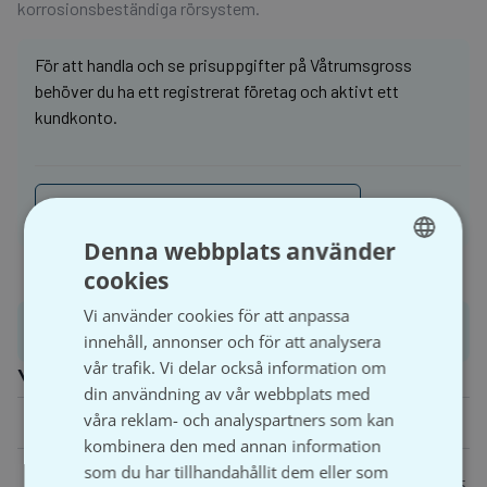
korrosionsbeständiga rörsystem.
För att handla och se prisuppgifter på Våtrumsgross
behöver du ha ett registrerat företag och aktivt ett
kundkonto.
Logga in
Bli kund
Denna webbplats använder
cookies
SWEDISH
Vi använder cookies för att anpassa
SVENSKA
Produktinformation
innehåll, annonser och för att analysera
vår trafik. Vi delar också information om
Ytterligare information
din användning av vår webbplats med
våra reklam- och analyspartners som kan
Vikt
N/A
kombinera den med annan information
12 x R10, 15 x R15, 18 x R15, 18 x R20, 22 x R15, 22
som du har tillhandahållit dem eller som
Dimension
x R20, 22 x R25, 28 x R20, 28 x R25, 35 x R25, 35