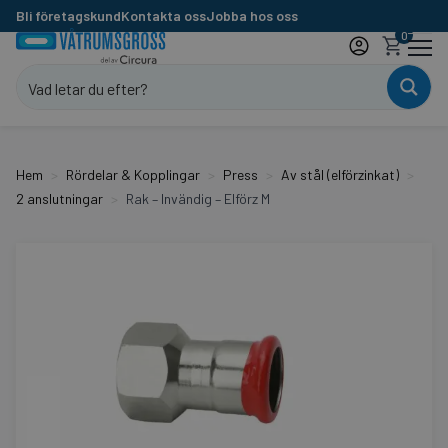
Bli företagskund
Kontakta oss
Jobba hos oss
0
Hem
Rördelar & Kopplingar
Press
Av stål (elförzinkat)
2 anslutningar
Rak – Invändig – Elförz M