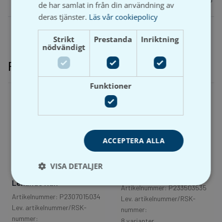
de har samlat in från din användning av
x R32, 42 x R40, 54 x R50
deras tjänster.
Läs vår cookiepolicy
Strikt
Prestanda
Inriktning
nödvändigt
Relaterade produkter
Funktioner
ACCEPTERA ALLA
Besco
Besco
Lång Böj 90° –
VISA DETALJER
Press-Övergång –
Elförzinkat M
Lekande Rak
Artikelnummer: P233503535
Artikelnummer: P2307015034
Lev. artikelnummer/RSK-
Lev. artikelnummer/RSK-
nummer:
nummer:
8 varianter