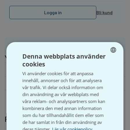
Logga in
Bli kund
Produktinformation
Denna webbplats använder
Ytterligare information
cookies
SWEDISH
Vikt
N/A
Vi använder cookies för att anpassa
SVENSKA
110/50/50×87, 110/110/110×87, 110/110/110×87-
innehåll, annonser och för att analysera
Dimension
mjuk
vår trafik. Vi delar också information om
din användning av vår webbplats med
våra reklam- och analyspartners som kan
kombinera den med annan information
som du har tillhandahållit dem eller som
Relaterade produkter
de har samlat in från din användning av
deras tjänster.
Läs vår cookiepolicy