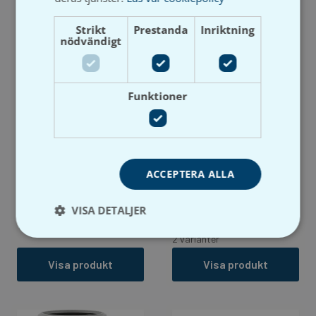
Strikt
Prestanda
Inriktning
nödvändigt
Funktioner
Valsir
Tri+ Gren x2
Valsir
110/110/110×45°
Silere Kors gren
ACCEPTERA ALLA
Artikelnummer: P650655
Artikelnummer: P225010
Lev. artikelnummer/RSK-
Lev. artikelnummer/RSK-
VISA DETALJER
nummer:
nummer:
1 varianter
2 varianter
Visa produkt
Visa produkt