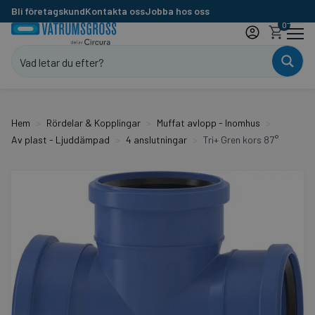
Bli företagskund
Kontakta oss
Jobba hos oss
0
Hem
Rördelar & Kopplingar
Muffat avlopp - Inomhus
Av plast - Ljuddämpad
4 anslutningar
Tri+ Gren kors 87°