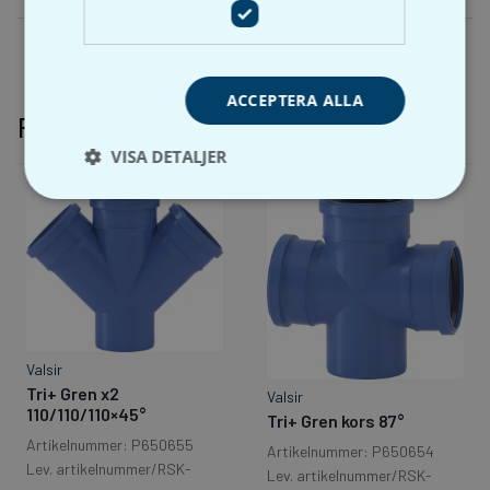
ACCEPTERA ALLA
Relaterade produkter
VISA DETALJER
Valsir
Tri+ Gren x2
Valsir
110/110/110×45°
Tri+ Gren kors 87°
Artikelnummer: P650655
Artikelnummer: P650654
Lev. artikelnummer/RSK-
Lev. artikelnummer/RSK-