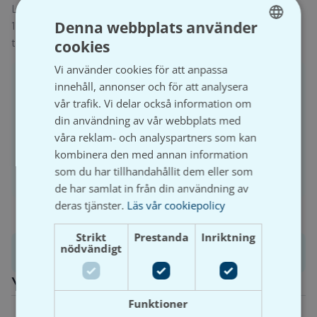
Ljuddämpande hörngren i PVC för inomhusavlopp. Mått
Denna webbplats använder
110/110/110×87 med fyra anslutningar. Ljusgrå färg med
tätningsringar för läckagesäkra kopplingar. Enkel montering.
cookies
SWEDISH
Vi använder cookies för att anpassa
SVENSKA
För att handla och se prisuppgifter på Våtrumsgross
innehåll, annonser och för att analysera
behöver du ha ett registrerat företag och aktivt ett
vår trafik. Vi delar också information om
kundkonto.
din användning av vår webbplats med
våra reklam- och analyspartners som kan
kombinera den med annan information
som du har tillhandahållit dem eller som
Logga in
Bli kund
de har samlat in från din användning av
deras tjänster.
Läs vår cookiepolicy
Strikt
Prestanda
Inriktning
nödvändigt
Produktinformation
Ytterligare information
Funktioner
Vikt
1,9 kg