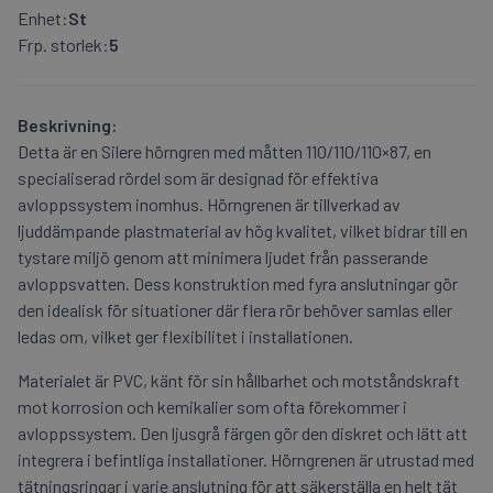
Enhet:
St
Frp. storlek:
5
Beskrivning:
Detta är en Silere hörngren med måtten 110/110/110×87, en
specialiserad rördel som är designad för effektiva
avloppssystem inomhus. Hörngrenen är tillverkad av
ljuddämpande plastmaterial av hög kvalitet, vilket bidrar till en
tystare miljö genom att minimera ljudet från passerande
avloppsvatten. Dess konstruktion med fyra anslutningar gör
den idealisk för situationer där flera rör behöver samlas eller
ledas om, vilket ger flexibilitet i installationen.
Materialet är PVC, känt för sin hållbarhet och motståndskraft
mot korrosion och kemikalier som ofta förekommer i
avloppssystem. Den ljusgrå färgen gör den diskret och lätt att
integrera i befintliga installationer. Hörngrenen är utrustad med
tätningsringar i varje anslutning för att säkerställa en helt tät