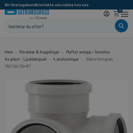
Bli företagskund
Kontakta oss
Jobba hos oss
0
Hem
Rördelar & Kopplingar
Muffat avlopp - Inomhus
Av plast - Ljuddämpad
4 anslutningar
Silere hörngren
110/110/110×87