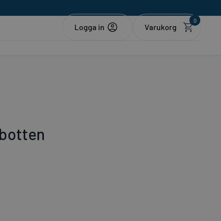
0
Logga in
 botten