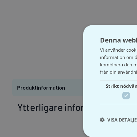
Denna webb
Vi använder cookie
information om d
kombinera den me
från din användni
Strikt nödvä
Produktinformation
Ytterligare information
VISA DETALJ