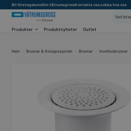
Bli företagskund
Om Våtrumsgross
Kontakta oss
Jobba hos oss
Produkter
Produktnyheter
Outlet
Hem
Brunnar & Avloppssystem
Brunnar
Inomhusbrunnar