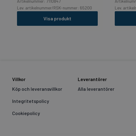
Artikelnummer: 7110847
Artikelnum
Lev. artikelnummer/RSK-nummer: 65200
Lev. artik
Visa produkt
Villkor
Leverantörer
Köp och leveransvillkor
Alla leverantörer
Integritetspolicy
Cookiepolicy