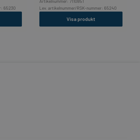
Artikelnummer: 7110851
r: 65230
Lev. artikelnummer/RSK-nummer: 65240
Visa produkt