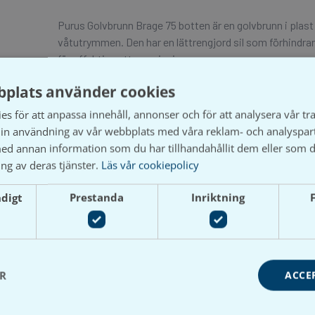
Purus Golvbrunn Brage 75 botten är en golvbrunn i pla
våtutrymmen. Den har en lättrengjord sil som förhindrar 
för effektiv vattenavrinning.
plats använder cookies
För att handla och se prisuppgifter på
Våtrumsgross behöver du ha ett registrerat företag
s för att anpassa innehåll, annonser och för att analysera vår tra
och aktivt ett kundkonto.
in användning av vår webbplats med våra reklam- och analyspar
d annan information som du har tillhandahållit dem eller som d
ng av deras tjänster.
Läs vår cookiepolicy
ndigt
Prestanda
Inriktning
ER
ACCE