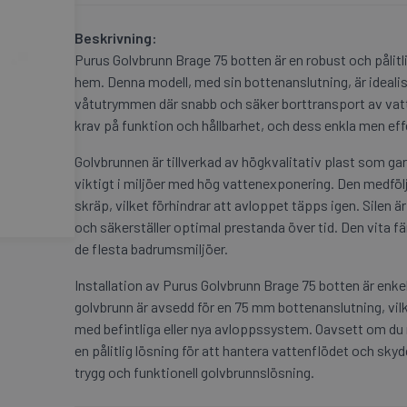
Beskrivning:
Purus Golvbrunn Brage 75 botten är en robust och pålitli
hem. Denna modell, med sin bottenanslutning, är idealisk
våtutrymmen där snabb och säker borttransport av vatte
krav på funktion och hållbarhet, och dess enkla men effe
Golvbrunnen är tillverkad av högkvalitativ plast som ga
viktigt i miljöer med hög vattenexponering. Den medfölja
skräp, vilket förhindrar att avloppet täpps igen. Silen är
och säkerställer optimal prestanda över tid. Den vita fär
de flesta badrumsmiljöer.
Installation av Purus Golvbrunn Brage 75 botten är enk
golvbrunn är avsedd för en 75 mm bottenanslutning, vilk
med befintliga eller nya avloppssystem. Oavsett om du r
en pålitlig lösning för att hantera vattenflödet och skyd
trygg och funktionell golvbrunnslösning.