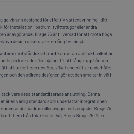
g golvbrunn designad för effektiv vattenavrinning i ditt
 för installation i badrum, tvättstugor eller andra
n är avgörande. Brage 75 är tillverkad för att möta höga
ktiva design säkerställer en lång livslängd.
ranterar motståndskraft mot korrosion och fukt, vilket är
nde perforerade silen hjälper till att fånga upp hår och
 lätt att ta bort och rengöra, vilket underlättar underhållet
gen och den stilrena designen gör att den smälter in väl i
el tack vare dess standardiserade anslutning. Denna
et är en vanlig standard som underlättar integrationen
enoverar ditt badrum eller bygger nytt, erbjuder Brage 75
da ditt hem från fuktskador. Välj Purus Brage 75 för en