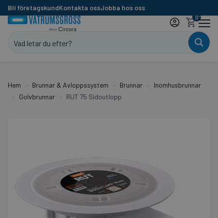
Bli företagskund
Kontakta oss
Jobba hos oss
0
Hem
Brunnar & Avloppssystem
Brunnar
Inomhusbrunnar
Golvbrunnar
RUT 75 Sidoutlopp