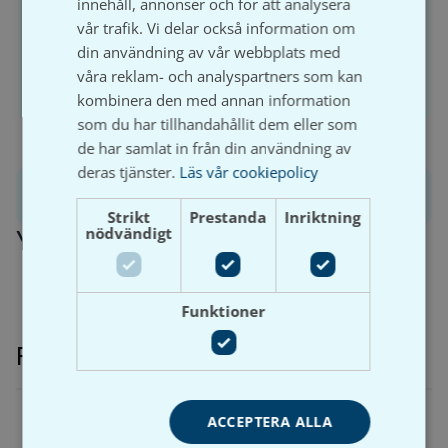
innehåll, annonser och för att analysera
vår trafik. Vi delar också information om
din användning av vår webbplats med
våra reklam- och analyspartners som kan
Logga in
Bli kund
kombinera den med annan information
som du har tillhandahållit dem eller som
de har samlat in från din användning av
deras tjänster.
Läs vår cookiepolicy
Produktinformation
Strikt
Prestanda
Inriktning
nödvändigt
Ytterligare information
Funktioner
Relaterade produkter
ACCEPTERA ALLA