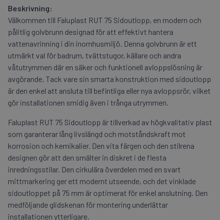
Beskrivning:
Välkommen till Faluplast RUT 75 Sidoutlopp, en modern och
pålitlig golvbrunn designad för att effektivt hantera
vattenavrinning i din inomhusmiljö. Denna golvbrunn är ett
utmärkt val för badrum, tvättstugor, källare och andra
våtutrymmen där en säker och funktionell avloppslösning är
avgörande. Tack vare sin smarta konstruktion med sidoutlopp
är den enkel att ansluta till befintliga eller nya avloppsrör, vilket
gör installationen smidig även i trånga utrymmen.
Faluplast RUT 75 Sidoutlopp är tillverkad av högkvalitativ plast
som garanterar lång livslängd och motståndskraft mot
korrosion och kemikalier. Den vita färgen och den stilrena
designen gör att den smälter in diskret i de flesta
inredningsstilar. Den cirkulära överdelen med en svart
mittmarkering ger ett modernt utseende, och det vinklade
sidoutloppet på 75 mm är optimerat för enkel anslutning. Den
medföljande glidskenan för montering underlättar
installationen ytterligare.