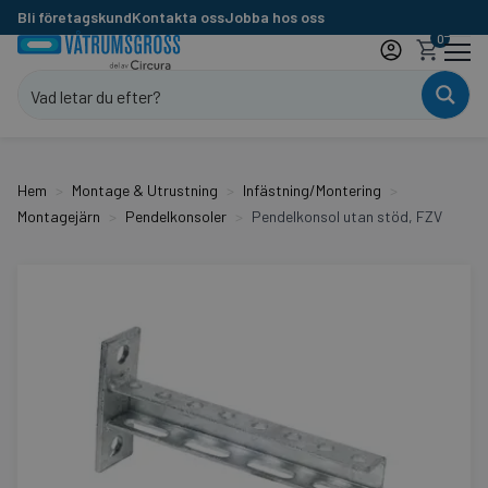
Bli företagskund
Kontakta oss
Jobba hos oss
0
Hem
Montage & Utrustning
Infästning/Montering
Montagejärn
Pendelkonsoler
Pendelkonsol utan stöd, FZV