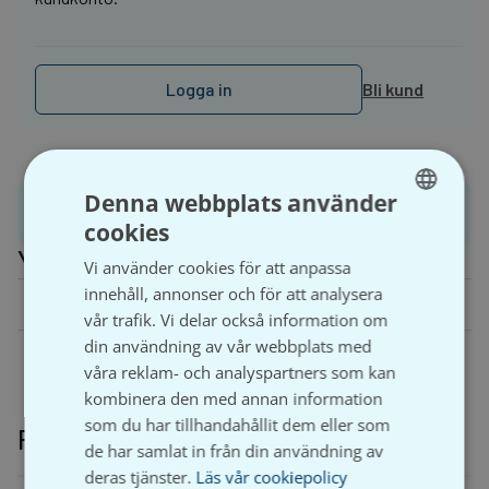
Logga in
Bli kund
Denna webbplats använder
Produktinformation
cookies
SWEDISH
Ytterligare information
Vi använder cookies för att anpassa
SVENSKA
innehåll, annonser och för att analysera
Längd (mm)
150, 200, 250, 300, 400
vår trafik. Vi delar också information om
din användning av vår webbplats med
våra reklam- och analyspartners som kan
kombinera den med annan information
som du har tillhandahållit dem eller som
Relaterade produkter
de har samlat in från din användning av
deras tjänster.
Läs vår cookiepolicy