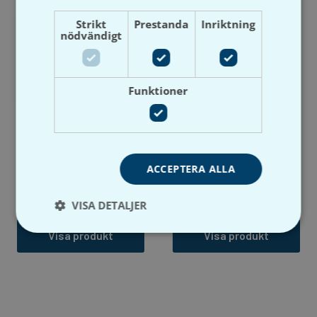
Strikt
Prestanda
Inriktning
nödvändigt
Funktioner
Schaktkonsol MS FZV
Pendelkonsol med stöd,
Artikelnummer: P3820348
FZV
Lev. artikelnummer/RSK-
Artikelnummer: P3820248
nummer:
ACCEPTERA ALLA
Lev. artikelnummer/RSK-
3 varianter
nummer:
VISA DETALJER
7 varianter
Visa produkt
Visa produkt