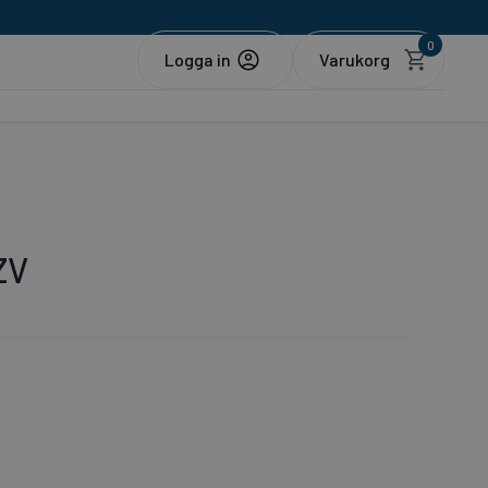
0
Logga in
ZV