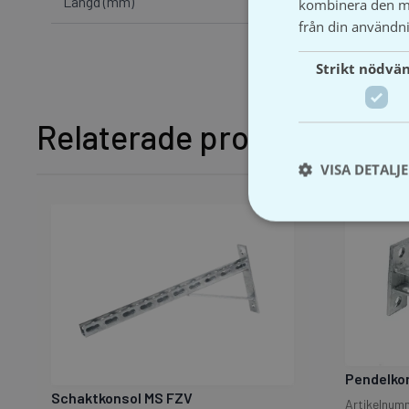
Längd (mm)
150, 200, 
kombinera den me
från din användni
Strikt nödvä
Relaterade produkter
VISA DETALJ
Pendelkon
Schaktkonsol MS FZV
Artikelnum