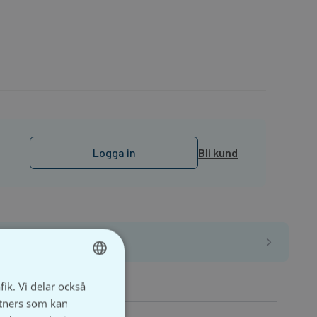
Logga in
Bli kund
fik. Vi delar också
SWEDISH
tners som kan
SVENSKA