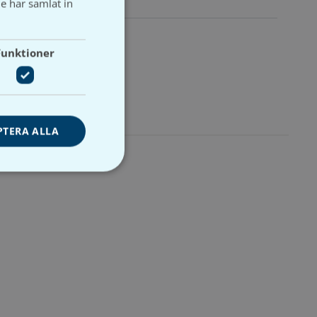
e har samlat in
Funktioner
PTERA ALLA