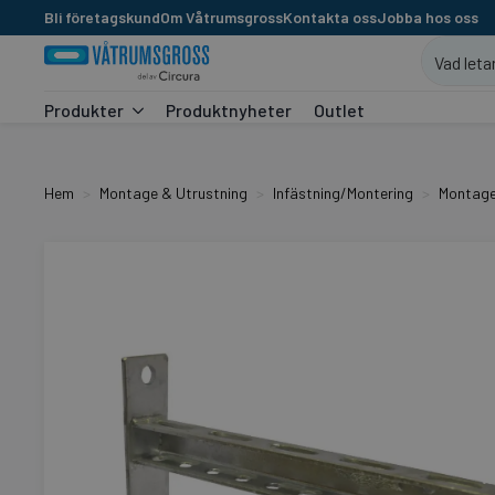
Bli företagskund
Om Våtrumsgross
Kontakta oss
Jobba hos oss
Produkter
Produktnyheter
Outlet
Hem
Montage & Utrustning
Infästning/Montering
Montage