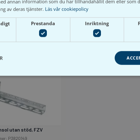
250, 300, 400, 500, 600, 800, 1000
d annan information som du har tillhandahållit dem eller som d
ng av deras tjänster.
Läs vår cookiepolicy
ndigt
Prestanda
Inriktning
ER
ACCE
sol utan stöd, FZV
mer: P3820149