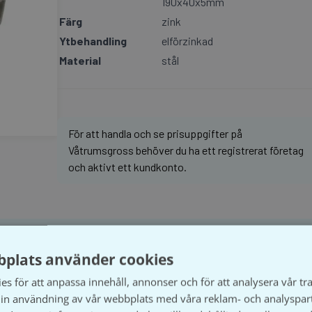
190x40x5mm
Färg
zink
Ytbehandling
elförzinkad
Material
stål
För att handla och se prisuppgifter på
Våtrumsgross behöver du ha ett registrerat företag
och aktivt ett kundkonto.
plats använder cookies
s för att anpassa innehåll, annonser och för att analysera vår tra
in användning av vår webbplats med våra reklam- och analyspar