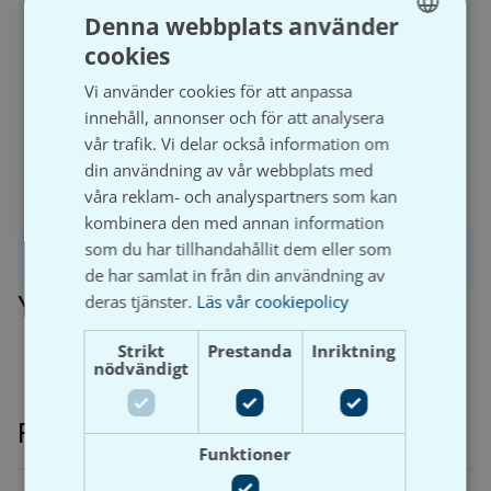
behöver du ha ett registrerat företag och aktivt ett
Denna webbplats använder
kundkonto.
cookies
SWEDISH
Vi använder cookies för att anpassa
SVENSKA
innehåll, annonser och för att analysera
Logga in
Bli kund
vår trafik. Vi delar också information om
din användning av vår webbplats med
våra reklam- och analyspartners som kan
kombinera den med annan information
som du har tillhandahållit dem eller som
Produktinformation
de har samlat in från din användning av
Ytterligare information
deras tjänster.
Läs vår cookiepolicy
Strikt
Prestanda
Inriktning
nödvändigt
Relaterade produkter
Funktioner