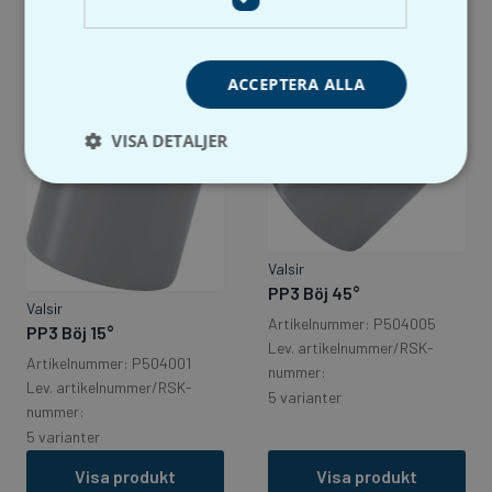
ACCEPTERA ALLA
VISA DETALJER
Valsir
PP3 Böj 45°
Valsir
Artikelnummer: P504005
PP3 Böj 15°
Lev. artikelnummer/RSK-
Artikelnummer: P504001
nummer:
Lev. artikelnummer/RSK-
5 varianter
nummer:
5 varianter
Visa produkt
Visa produkt