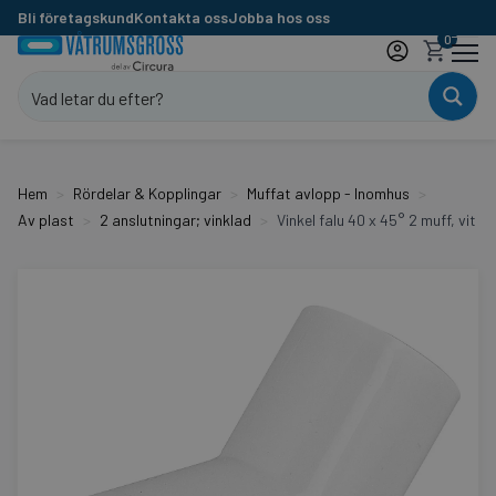
Bli företagskund
Kontakta oss
Jobba hos oss
0
Hem
Rördelar & Kopplingar
Muffat avlopp - Inomhus
Av plast
2 anslutningar; vinklad
Vinkel falu 40 x 45° 2 muff, vit