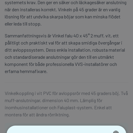
systemets krav. Den ger en säker och läckagesäker anslutning
när den installeras korrekt. Vinkeln på 45 grader är en vanlig
lösning för att undvika skarpa böjar som kan minska flödet
eller leda till stopp.
Sammanfattningsvis är Vinkel falu 40 x 45° 2 muff, vit, ett
pålitligt och praktiskt val för att skapa smidiga övergångar i
ditt avloppssystem. Dess enkla installation, robusta material
och standardiserade anslutningar gör den till en utmärkt
komponent för både professionella VVS-installatörer och
erfarna hemmafixare.
Vinkelkoppling i vit PVC för avloppsrör med 45 graders böj. Två
muff-anslutningar, dimension 40 mm. Lämplig för
inomhusinstallationer och Faluplast-system. Enkel att
montera för att ändra rörriktning.
För att handla och se prisuppgifter på Våtrumsgross