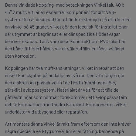
Denna vinklade koppling, med beteckningen Vinkel falu 40 x
45° 2 muff, vit, är en essentiell komponent för ditt VVS-
system. Den är designad för att ändra riktningen på ett rör med
en vinkel på 45 grader, vilket gör den idealisk för installationer
där utrymmet är begränsat eller där specifika flödesvägar
behöver skapas. Tack vare dess konstruktion i PVC-plast är
den både lätt och hållbar, vilket säkerställer en lång livslängd
utan korrosion.
Kopplingen har två muff-anslutningar, vilket innebär att den
enkelt kan skjutas på ändarna av två rör. Den vita färgen gör
den diskret och passar väl in i de flesta inomhusmiljöer,
särskilt i avloppssystem. Materialet är valt för att tåla de
påfrestningar som normalt förekommer i ett avloppssystem
och är kompatibelt med andra Faluplast-komponenter, vilket
underlättar vid utbyggnad eller reparation.
Att montera denna vinkel är rakt fram eftersom den inte kräver
några speciella verktyg utöver lim eller tätning, beroende på