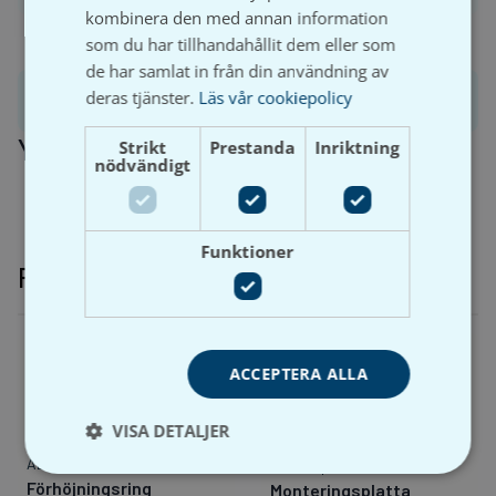
kombinera den med annan information
som du har tillhandahållit dem eller som
de har samlat in från din användning av
deras tjänster.
Läs vår cookiepolicy
Produktinformation
Ytterligare information
Strikt
Prestanda
Inriktning
nödvändigt
Funktioner
Relaterade produkter
ACCEPTERA ALLA
VISA DETALJER
AB Faluplast
AB Faluplast
Förhöjningsring
Monteringsplatta