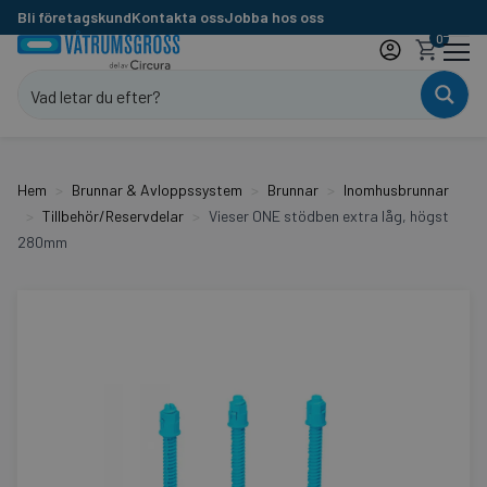
Bli företagskund
Kontakta oss
Jobba hos oss
0
Hem
Brunnar & Avloppssystem
Brunnar
Inomhusbrunnar
Tillbehör/Reservdelar
Vieser ONE stödben extra låg, högst
280mm