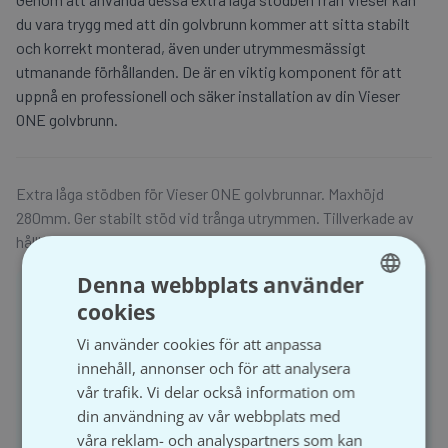
du vara trygg med att din golvbrunn kommer att sitta stabilt
och korrekt monterad, även under utrymmesmässigt
utmanande förhållanden. De är en viktig komponent för att
uppnå en professionell och säker installation av din Vieser
ONE golvbrunn.
Extra låga stödben för Vieser ONE golvbrunnar. Maxhöjd
280mm. Ger stabilt stöd vid trånga utrymmen. Tillverkade av
hållbar plast.
Denna webbplats använder
För att handla och se prisuppgifter på Våtrumsgross
cookies
SWEDISH
behöver du ha ett registrerat företag och aktivt ett
kundkonto.
Vi använder cookies för att anpassa
SVENSKA
innehåll, annonser och för att analysera
vår trafik. Vi delar också information om
din användning av vår webbplats med
Logga in
Bli kund
våra reklam- och analyspartners som kan