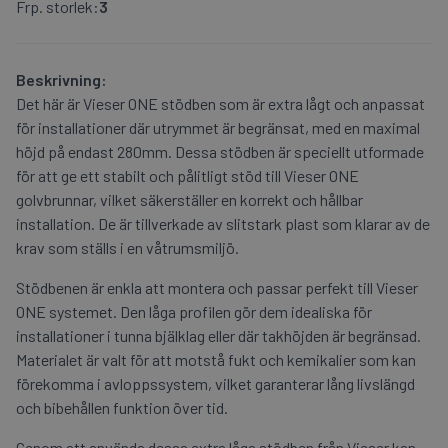
Frp. storlek:
3
Beskrivning:
Det här är Vieser ONE stödben som är extra lågt och anpassat
för installationer där utrymmet är begränsat, med en maximal
höjd på endast 280mm. Dessa stödben är speciellt utformade
för att ge ett stabilt och pålitligt stöd till Vieser ONE
golvbrunnar, vilket säkerställer en korrekt och hållbar
installation. De är tillverkade av slitstark plast som klarar av de
krav som ställs i en våtrumsmiljö.
Stödbenen är enkla att montera och passar perfekt till Vieser
ONE systemet. Den låga profilen gör dem idealiska för
installationer i tunna bjälklag eller där takhöjden är begränsad.
Materialet är valt för att motstå fukt och kemikalier som kan
förekomma i avloppssystem, vilket garanterar lång livslängd
och bibehållen funktion över tid.
Genom att använda dessa extra låga stödben från Vieser kan