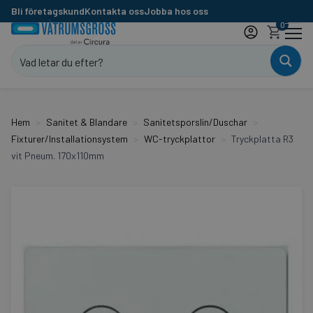
Bli företagskund
Kontakta oss
Jobba hos oss
0
Hem
Sanitet & Blandare
Sanitetsporslin/Duschar
Fixturer/Installationsystem
WC-tryckplattor
Tryckplatta R3
vit Pneum. 170x110mm