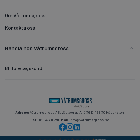
Om Våtrumsgross
Kontakta oss
Handla hos Våtrumsgross
Bli företagskund
Adress:
Våtrumsgross AB, Västberga Allé 36 D, 126 30 Hägersten
Tel:
08-546 11 290
Mail:
info@vatrumsgross.se
Designad och producerad av