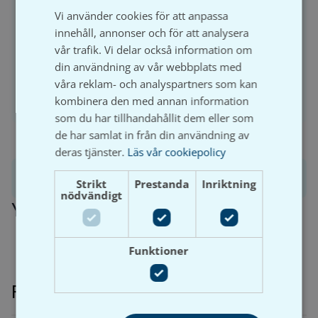
För att handla och se prisuppgifter på Våtrumsgross
Vi använder cookies för att anpassa
SVENSKA
behöver du ha ett registrerat företag och aktivt ett
innehåll, annonser och för att analysera
kundkonto.
vår trafik. Vi delar också information om
din användning av vår webbplats med
våra reklam- och analyspartners som kan
Logga in
Bli kund
kombinera den med annan information
som du har tillhandahållit dem eller som
de har samlat in från din användning av
deras tjänster.
Läs vår cookiepolicy
Produktinformation
Strikt
Prestanda
Inriktning
nödvändigt
Ytterligare information
Funktioner
Relaterade produkter