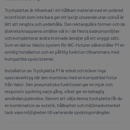
Tryckplattan är tillverkad i ett hållbart material med en polerad
kromfinish som inte bara ger ett lyxigt utseende utan också är
lätt att rengöra och underhålla. Den rektangulära formen och de
diskreta knapparna smälter väl in i de flesta badrumsmiljöer
och kompletterar andra kromade detaljer på ett snyggt sätt.
Som en del av Valsirs system för WC-fixturer säkerställer P1 en
smidig installation och en pålitlig funktion tillsammans med
kompatibla spolcisterner.
Installation av Tryckplatta P1 är enkel och kräver inga
specialverktyg när den monteras med en kompatibel fixtur
från Valsir. Den pneumatiska funktionen ger en mjuk och
responsiv spolning varje gång, vilket ger en behaglig
användarupplevelse. Genom att välja denna tryckplatta får du
en kombination av estetik, hållbarhet och miljömedvetenhet
tack vare möjligheten till varierande spolningsmängder.