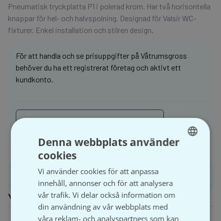
Pneumatisk tryckplatta P1 i polerad krom. Har två horisontella
knappar för hel- och halvspolning. Designad för Valsir WC-
fixturer. Enkel installation och stilren design.
För att handla och se prisuppgifter på Våtrumsgross
behöver du ha ett registrerat företag och aktivt ett
kundkonto.
Logga in
Bli kund
Denna webbplats använder
cookies
SWEDISH
Vi använder cookies för att anpassa
SVENSKA
Produktinformation
innehåll, annonser och för att analysera
vår trafik. Vi delar också information om
Ytterligare information
din användning av vår webbplats med
Dimension
1
våra reklam- och analyspartners som kan