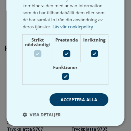
kombinera den med annan information
Farg
vit, krom
som du har tillhandahållit dem eller som
de har samlat in från din användning av
deras tjänster.
Läs vår cookiepolicy
Strikt
Prestanda
Inriktning
nödvändigt
Relaterade produkter
Funktioner
ACCEPTERA ALLA
VISA DETALJER
Sanit
Sanit
Tryckplatta S707
Tryckplatta S703