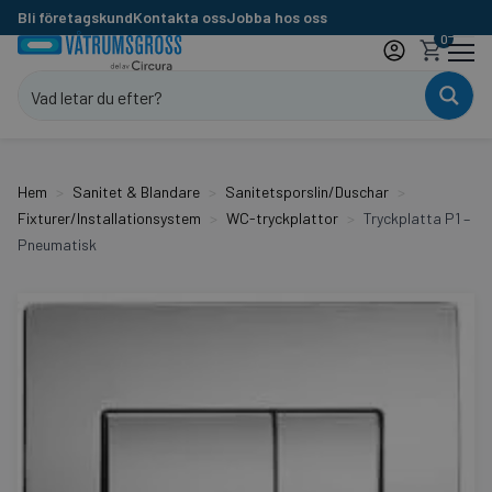
Bli företagskund
Kontakta oss
Jobba hos oss
0
Hem
Sanitet & Blandare
Sanitetsporslin/Duschar
Fixturer/Installationsystem
WC-tryckplattor
Tryckplatta P1 –
Pneumatisk