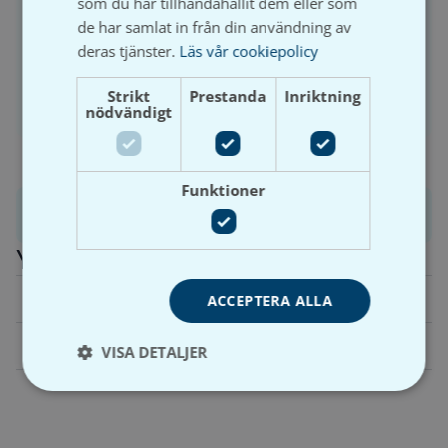
som du har tillhandahållit dem eller som
kundkonto.
de har samlat in från din användning av
deras tjänster.
Läs vår cookiepolicy
Strikt
Prestanda
Inriktning
Logga in
Bli kund
nödvändigt
Funktioner
Produktinformation
Ytterligare information
Vikt
N/A
ACCEPTERA ALLA
Dimension
50×15, 75×15, 110×15, 160×15
VISA DETALJER