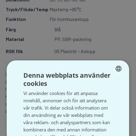
Tryck/Flöde/Temp
Maxtemp +95°C
Funktion
För inomhusavlopp
Färg
Blå
Material
PP, SBR-packning
RSK flik
05 Plaströr – Avlopp
Denna webbplats använder
Tri+ Böj 15° är en vinklad avloppskoppling i plast för
inomhusbruk. Den är en del av Valsir Triplus®-systemet, känt
cookies
SWEDISH
för sina ljuddämpande egenskaper och enkla installation.
Vi använder cookies för att anpassa
SVENSKA
Kopplingen ger absolut täthet och är lämplig för
innehåll, annonser och för att analysera
spillvattensystem med höga och låga temperaturer,
vår trafik. Vi delar också information om
avloppsventilation samt dagvattenavledning.
din användning av vår webbplats med
våra reklam- och analyspartners som kan
För att handla och se prisuppgifter på Våtrumsgross
kombinera den med annan information
behöver du ha ett registrerat företag och aktivt ett