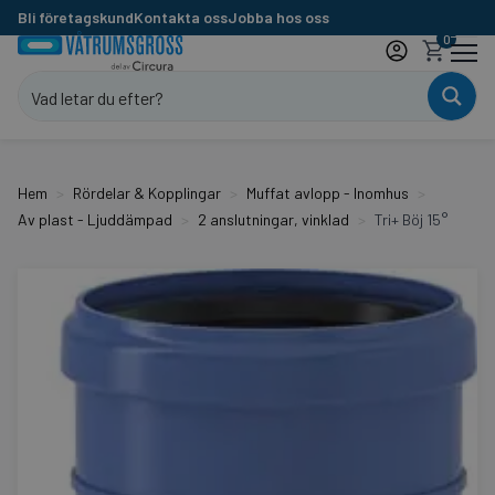
Bli företagskund
Kontakta oss
Jobba hos oss
0
Hem
Rördelar & Kopplingar
Muffat avlopp - Inomhus
Av plast - Ljuddämpad
2 anslutningar, vinklad
Tri+ Böj 15°