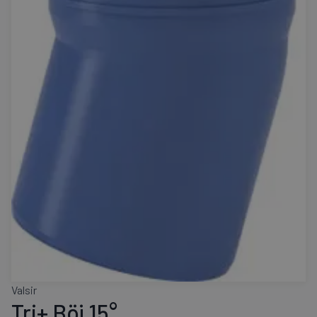
Valsir
Tri+ Böj 15°