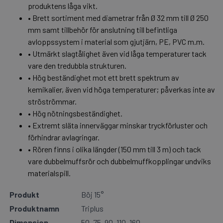
produktens låga vikt.
• Brett sortiment med diametrar från Ø 32 mm till Ø 250
mm samt tillbehör för anslutning till befintliga
avloppssystem i material som gjutjärn, PE, PVC m.m.
• Utmärkt slagtålighet även vid låga temperaturer tack
vare den tredubbla strukturen.
• Hög beständighet mot ett brett spektrum av
kemikalier, även vid höga temperaturer; påverkas inte av
ströströmmar.
• Hög nötningsbeständighet.
• Extremt släta innerväggar minskar tryckförluster och
förhindrar avlagringar.
• Rören finns i olika längder (150 mm till 3 m) och tack
vare dubbelmuffsrör och dubbelmuffkopplingar undviks
materialspill.
Produkt
Böj 15°
Produktnamn
Triplus
Dimension
50, 75, 90, 110, 160