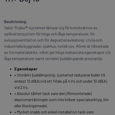
Beskrivning:
Valsir Triplus®-systemet lämpar sig för konstruktion av
spillvattensystem för höga och låga temperaturer, för
avloppsventilation och för dagvattenavledning i civila och
industriella byggnader, sjukhus, hotell osv.
Rören är tillverkade
av tre materialskikt, vilket ger höga mekaniska egenskaper vid
låga temperaturer samt utmärkt ljuddämpande prestanda.
Egenskaper
• Utmärkt ljuddämpning: systemet reducerar buller till
endast 12 dB(A) vid ett flöde på 4 l/s och under 10 dB(A)
vid 2 l/s.
• Absolut täthet tack vare den (förmonterade)
elastomertätningen som inte kräver specialverktyg, lim
eller lösningsmedel.
• Mycket snabb och enkel installation tack vare