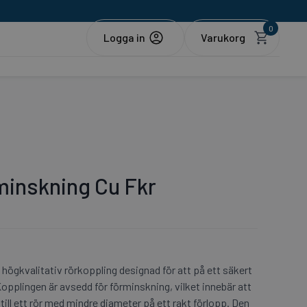
0
Logga in
inskning Cu Fkr
ögkvalitativ rörkoppling designad för att på ett säkert
opplingen är avsedd för förminskning, vilket innebär att
till ett rör med mindre diameter på ett rakt förlopp. Den