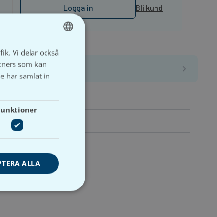
Logga in
Bli kund
fik. Vi delar också
SWEDISH
tners som kan
SVENSKA
e har samlat in
Funktioner
PTERA ALLA