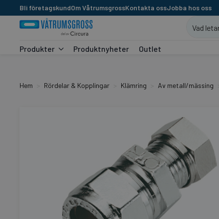
Bli företagskund
Om Våtrumsgross
Kontakta oss
Jobba hos oss
Produkter
Produktnyheter
Outlet
Hem
Rördelar & Kopplingar
Klämring
Av metall/mässing