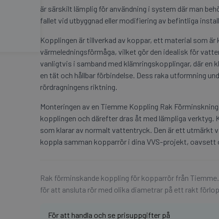
är särskilt lämplig för användning i system där man beh
fallet vid utbyggnad eller modifiering av befintliga instal
Kopplingen är tillverkad av koppar, ett material som är
värmeledningsförmåga, vilket gör den idealisk för vatte
vanligtvis i samband med klämringskopplingar, där en k
en tät och hållbar förbindelse. Dess raka utformning und
rördragningens riktning.
Monteringen av en Tiemme Koppling Rak Förminskning Cu
kopplingen och därefter dras åt med lämpliga verktyg. 
som klarar av normalt vattentryck. Den är ett utmärkt val
koppla samman kopparrör i dina VVS-projekt, oavsett om 
Rak förminskande koppling för kopparrör från Tiemme.
för att ansluta rör med olika diametrar på ett rakt förl
För att handla och se prisuppgifter på