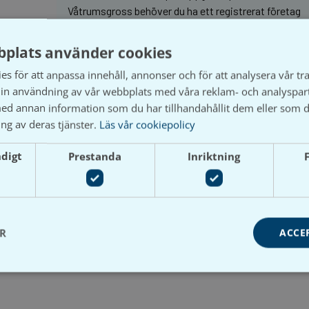
Våtrumsgross behöver du ha ett registrerat företag
och aktivt ett kundkonto.
plats använder cookies
s för att anpassa innehåll, annonser och för att analysera vår tra
in användning av vår webbplats med våra reklam- och analyspar
d annan information som du har tillhandahållit dem eller som d
ng av deras tjänster.
Läs vår cookiepolicy
ndigt
Prestanda
Inriktning
N/A
12×10, 15×12, 15×10, 10×08, 12×08
ER
ACCE