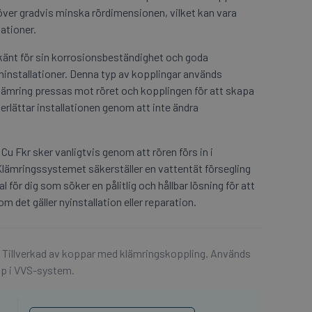
över gradvis minska rördimensionen, vilket kan vara
lationer.
 känt för sin korrosionsbeständighet och goda
ninstallationer. Denna typ av kopplingar används
lämring pressas mot röret och kopplingen för att skapa
erlättar installationen genom att inte ändra
 Fkr sker vanligtvis genom att rören förs in i
Klämringssystemet säkerställer en vattentät försegling
 för dig som söker en pålitlig och hållbar lösning för att
det gäller nyinstallation eller reparation.
 Tillverkad av koppar med klämringskoppling. Används
opp i VVS-system.