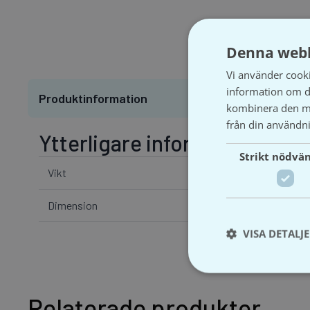
Denna webb
Vi använder cookie
information om d
Produktinformation
kombinera den me
från din användni
Ytterligare information
Strikt nödvä
Vikt
Dimension
VISA DETALJ
Relaterade produkter