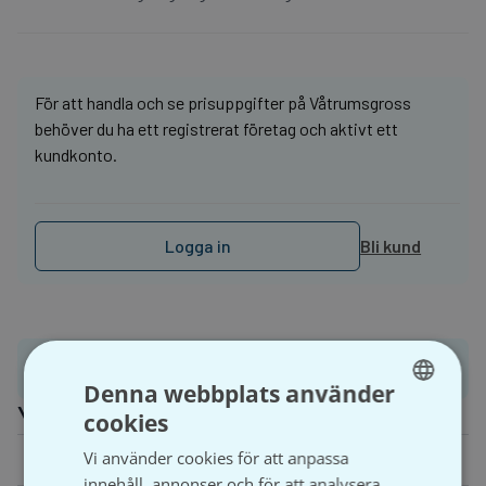
För att handla och se prisuppgifter på Våtrumsgross
behöver du ha ett registrerat företag och aktivt ett
kundkonto.
Logga in
Bli kund
Produktinformation
Denna webbplats använder
Ytterligare information
cookies
SWEDISH
Vi använder cookies för att anpassa
Vikt
0,32 kg
SVENSKA
innehåll, annonser och för att analysera