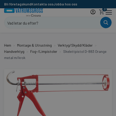
Bli företagskund
Kontakta oss
Jobba hos oss
0
Hem
Montage & Utrustning
Verktyg/Skydd/Kläder
Handverktyg
Fog-/Limpistoler
Skelettpistol D-883 Orange
metal m/krok