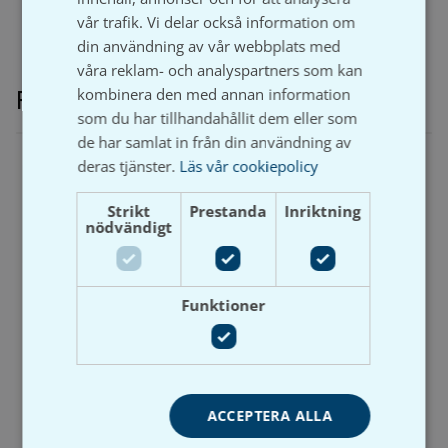
vår trafik. Vi delar också information om
din användning av vår webbplats med
våra reklam- och analyspartners som kan
kombinera den med annan information
Relaterade produkter
som du har tillhandahållit dem eller som
de har samlat in från din användning av
deras tjänster.
Läs vår cookiepolicy
Strikt
Prestanda
Inriktning
nödvändigt
Fogpistol Powerflow
Patronpistol H-40PS
(300ml)
Funktioner
Artikelnummer: 91401
Artikelnummer: 9129
Lev. artikelnummer/RSK-
Lev. artikelnummer/RSK-
nummer: 91401
nummer: 9129
Visa produkt
Visa produkt
ACCEPTERA ALLA