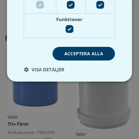
Funktioner
Relaterade produkter
ACCEPTERA ALLA
VISA DETALJER
Valsir
Tri+ Förm
Artikelnummer: P650709
Valsir