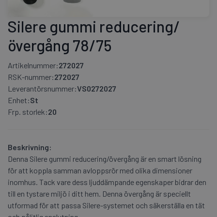
Silere gummi reducering/
övergång 78/75
Artikelnummer:
272027
RSK-nummer:
272027
Leverantörsnummer:
VS0272027
Enhet:
St
Frp. storlek:
20
Beskrivning:
Denna Silere gummi reducering/övergång är en smart lösning
för att koppla samman avloppsrör med olika dimensioner
inomhus. Tack vare dess ljuddämpande egenskaper bidrar den
till en tystare miljö i ditt hem. Denna övergång är speciellt
utformad för att passa Silere-systemet och säkerställa en tät
och pålitlig anslutning.