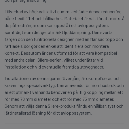
Tillverkad av högkvalitativt gummi, erbjuder denna reducering
både flexibilitet och hållbarhet. Materialet är valt för att motstå
de påfrestningar som kan uppstå i ett avloppssystem,
samtidigt som det ger utmärkt ljuddämpning. Den svarta
färgen och den funktionella designen med en flänsad topp och
räfflade sidor gör den enkel att identifiera och montera
korrekt. Dessutom är den utformad för att vara kompatibel
med andra delar i Silere-serien, vilket underlättar vid
installation och vid eventuella framtida utbyggnader.
Installationen av denna gummiövergång är okomplicerad och
kräver inga specialverktyg. Den är avsedd för inomhusbruk och
är ett utmärkt val när du behöver en pålitlig koppling mellan ett
rör med 78 mm diameter och ett rör med 75 mm diameter.
Genom att välja denna Silere-produkt får du en hållbar, tyst och
lättinstallerad lösning för ditt avloppssystem.