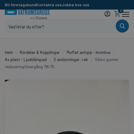
Bli företagskund
Kontakta oss
Jobba hos oss
0
Hem
Rördelar & Kopplingar
Muffat avlopp - Inomhus
Av plast - Ljuddämpad
2 anslutningar: rak
Silere gummi
reducering/övergång 78/75