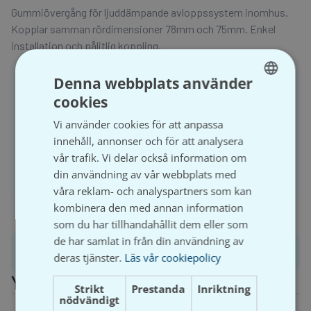
Gummiövergång för ljuddämpande avloppssystem inomhus.
Kopplar samman rördimensioner 78mm och 75mm. Enkel
installation och pålitlig koppling.
Denna webbplats använder
För att handla och se prisuppgifter på Våtrumsgross
behöver du ha ett registrerat företag och aktivt ett
cookies
SWEDISH
kundkonto.
Vi använder cookies för att anpassa
SVENSKA
innehåll, annonser och för att analysera
vår trafik. Vi delar också information om
Logga in
Bli kund
din användning av vår webbplats med
våra reklam- och analyspartners som kan
kombinera den med annan information
som du har tillhandahållit dem eller som
de har samlat in från din användning av
Produktinformation
deras tjänster.
Läs vår cookiepolicy
Ytterligare information
Strikt
Prestanda
Inriktning
nödvändigt
Vikt
0,01 kg