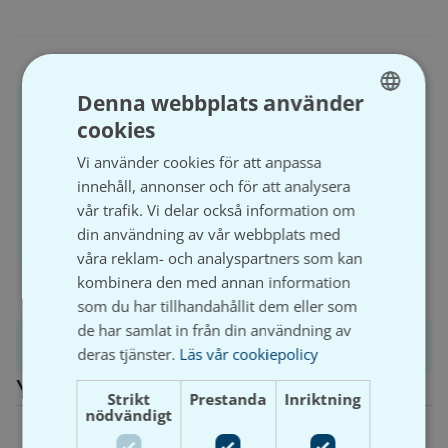
Denna webbplats använder
För att handla och se prisuppgifter på Våtrumsgross
behöver du ha ett registrerat företag och aktivt ett
cookies
SWEDISH
kundkonto.
Vi använder cookies för att anpassa
SVENSKA
innehåll, annonser och för att analysera
vår trafik. Vi delar också information om
Logga in
Bli kund
din användning av vår webbplats med
våra reklam- och analyspartners som kan
kombinera den med annan information
som du har tillhandahållit dem eller som
de har samlat in från din användning av
Produktinformation
deras tjänster.
Läs vår cookiepolicy
Ytterligare information
Strikt
Prestanda
Inriktning
nödvändigt
Vikt
0,8 kg