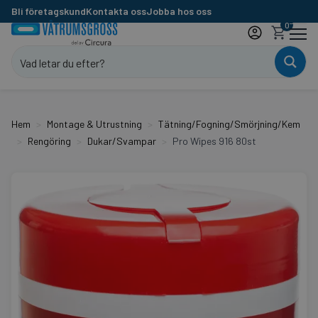
Bli företagskund
Kontakta oss
Jobba hos oss
0
Hem
Montage & Utrustning
Tätning/Fogning/Smörjning/Kem
Rengöring
Dukar/Svampar
Pro Wipes 916 80st