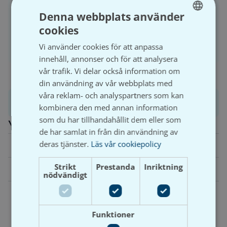
kundkonto.
Denna webbplats använder
cookies
SWEDISH
Logga in
Bli kund
Vi använder cookies för att anpassa
SVENSKA
innehåll, annonser och för att analysera
vår trafik. Vi delar också information om
din användning av vår webbplats med
våra reklam- och analyspartners som kan
Produktinformation
kombinera den med annan information
som du har tillhandahållit dem eller som
Ytterligare information
de har samlat in från din användning av
deras tjänster.
Läs vår cookiepolicy
Vikt
N/A
Strikt
Prestanda
Inriktning
Dimension
50, 75, 110, 160
nödvändigt
Funktioner