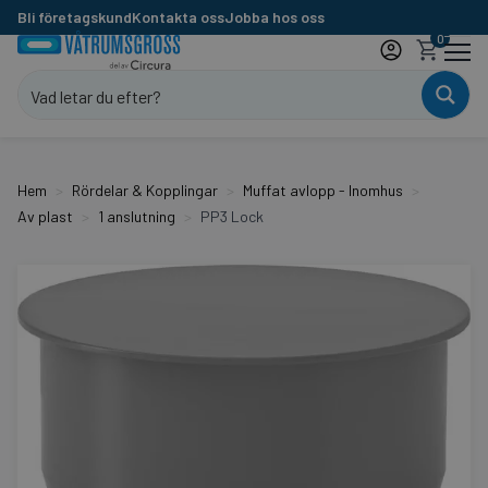
Bli företagskund
Kontakta oss
Jobba hos oss
0
Hem
Rördelar & Kopplingar
Muffat avlopp - Inomhus
Av plast
1 anslutning
PP3 Lock