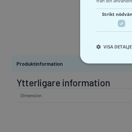
från din användni
Strikt nödvä
VISA DETALJ
Produktinformation
Ytterligare information
Dimension