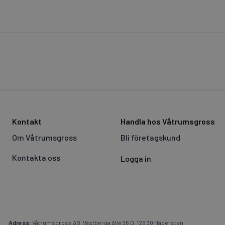
Kontakt
Handla hos Våtrumsgross
Om Våtrumsgross
Bli företagskund
Kontakta oss
Logga in
Adress:
Våtrumsgross AB, Västberga Allé 36 D, 126 30 Hägersten