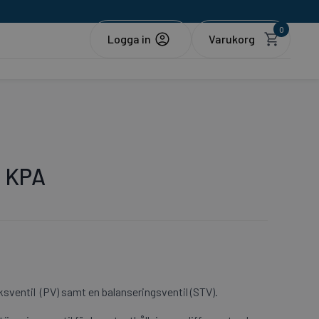
0
Logga in
, KPA
sventil (PV) samt en balanseringsventil (STV).