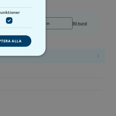
mråden.
Funktioner
Logga in
Bli kund
PTERA ALLA