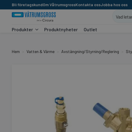
Bli företagskund
Om Våtrumsgross
Kontakta oss
Jobba hos oss
Produkter
Produktnyheter
Outlet
Hem
Vatten & Värme
Avstängning/Styrning/Reglering
Sty