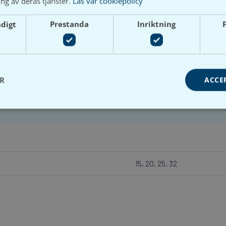
ng av deras tjänster.
Läs vår cookiepolicy
Band på 7%. Tillgänglig i flera dimensioner och trycko
ndigt
Prestanda
Inriktning
För att handla och se prisuppgifter på
Våtrumsgross behöver du ha ett registrerat företag
och aktivt ett kundkonto.
ER
ACCE
15, 20, 25, 32