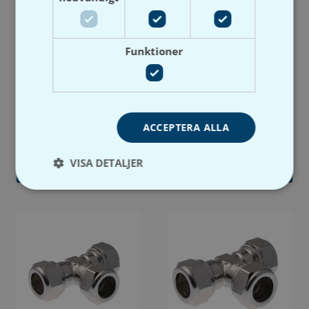
Tiemme
Tiemme
Funktioner
Tiemme T-Koppling
Tiemme T-koppling Cu
förminskade Cu Fkr
FKR
Artikelnummer: P1130033
Artikelnummer: P1130008
Lev. artikelnummer/RSK-
Lev. artikelnummer/RSK-
nummer:
nummer:
ACCEPTERA ALLA
9 varianter
4 varianter
VISA DETALJER
Visa produkt
Visa produkt