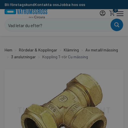
Bli företagskund
Kontakta oss
Jobba hos oss
0
Hem
Rördelar & Kopplingar
Klämring
Av metall/mässing
3 anslutningar
Koppling T-rör Cu mässing