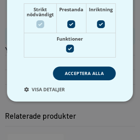
Logga in
Bli kund
Strikt
Prestanda
Inriktning
nödvändigt
Produktinformation
Funktioner
Ytterligare information
Vikt
N/A
ACCEPTERA ALLA
Dimension
12, 15, 18, 22, 28, 35, 42, 54
VISA DETALJER
Relaterade produkter