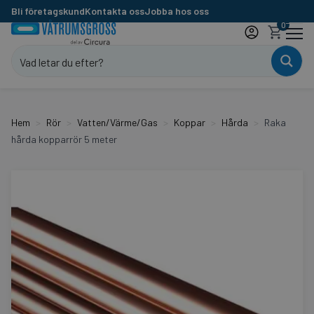
Bli företagskund
Kontakta oss
Jobba hos oss
0
Hem
Rör
Vatten/Värme/Gas
Koppar
Hårda
Raka
hårda kopparrör 5 meter