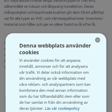
Att välja dessa 5 meter långa, hårda kopparrör från BML
säkerställer en robust och långvarig installation. Deras
mångsidighet och beprövade kvalitet gör dem till ett pålitligt
val för alla typer av VVS- och värmeapplikationer. Investera i
material som håller och ger en säker funktion år efter år.
Raka, hårda kopparrör i 5 meters längd. Perfekta för vatten,
Denna webbplats använder
värme och gasinstallationer. Tillverkade av slitstark koppar
cookies
SWEDISH
med goda korrosionsskyddande egenskaper. Lämpliga för
Vi använder cookies för att anpassa
lödning eller presskopplingar. Ett pålitligt val för långvariga
SVENSKA
innehåll, annonser och för att analysera
VVS-system.
vår trafik. Vi delar också information om
din användning av vår webbplats med
För att handla och se prisuppgifter på Våtrumsgross
våra reklam- och analyspartners som kan
behöver du ha ett registrerat företag och aktivt ett
kombinera den med annan information
kundkonto.
som du har tillhandahållit dem eller som
de har samlat in från din användning av
deras tjänster.
Läs vår cookiepolicy