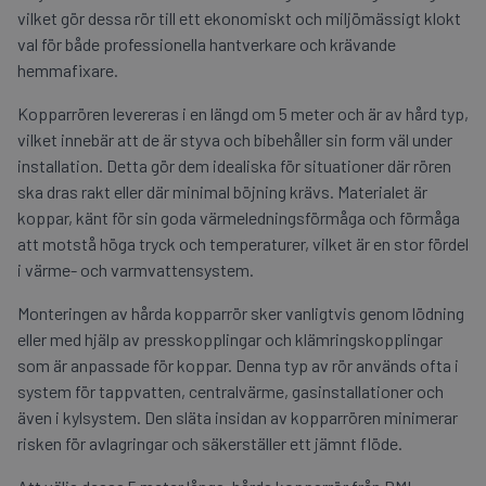
vilket gör dessa rör till ett ekonomiskt och miljömässigt klokt
val för både professionella hantverkare och krävande
hemmafixare.
Kopparrören levereras i en längd om 5 meter och är av hård typ,
vilket innebär att de är styva och bibehåller sin form väl under
installation. Detta gör dem idealiska för situationer där rören
ska dras rakt eller där minimal böjning krävs. Materialet är
koppar, känt för sin goda värmeledningsförmåga och förmåga
att motstå höga tryck och temperaturer, vilket är en stor fördel
i värme- och varmvattensystem.
Monteringen av hårda kopparrör sker vanligtvis genom lödning
eller med hjälp av presskopplingar och klämringskopplingar
som är anpassade för koppar. Denna typ av rör används ofta i
system för tappvatten, centralvärme, gasinstallationer och
även i kylsystem. Den släta insidan av kopparrören minimerar
risken för avlagringar och säkerställer ett jämnt flöde.