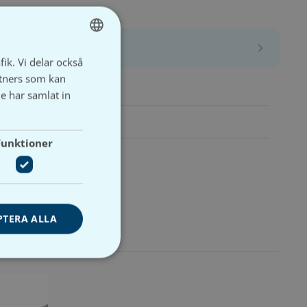
fik. Vi delar också
SWEDISH
tners som kan
SVENSKA
e har samlat in
Funktioner
PTERA ALLA