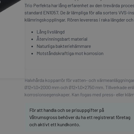
Trio Perfekta har lång erfarenhet av den trevärda proces
standard EN1057. De är lämpliga för alla sorters VVS-i
klämringskopplingar. Rören levereras i raka längder och
Lång livslängd
Återvinningsbart material
Naturliga bakteriehämmare
Motståndskraftiga mot korrosion
Halvhårda kopparrör för vatten- och värmeanläggningar
Ø12×1,0×2000 mm och Ø12×1,0×2750 mm. Tillverkade enl
korrosionsegenskaper. Kan fogas med press- eller kläm
För att handla och se prisuppgifter på
Våtrumsgross behöver du ha ett registrerat företag
och aktivt ett kundkonto.