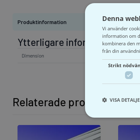
Denna webb
Produktinformation
Vi använder cookie
information om d
Ytterligare information
kombinera den me
från din användni
Dimension
Strikt nödvä
Relaterade produkter
VISA DETALJ