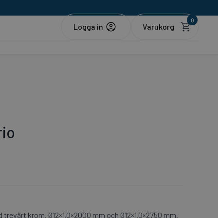
0
Logga in
io
 trevärt krom. Ø12×1,0×2000 mm och Ø12×1,0×2750 mm.