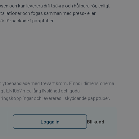
sen och kan leverera driftsäkra och hållbara rör, enligt
nstallationer och fogas samman med press- eller
 är förpackade i papptuber.
, ytbehandlade med trevärt krom. Finns i dimensionerna
igt EN1057 med lång livslängd och goda
ringskopplingar och levereras i skyddande papptuber.
Logga in
Bli kund