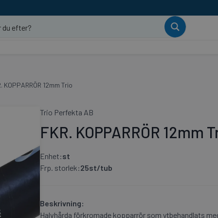
. KOPPARRÖR 12mm Trio
Trio Perfekta AB
FKR. KOPPARRÖR 12mm Tr
Enhet:
st
Frp. storlek:
25st/tub
Beskrivning:
Halvhårda förkromade kopparrör som ytbehandlats med