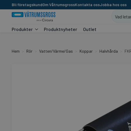
Bli företagskund
Om Våtrumsgross
Kontakta oss
Jobba hos oss
Produkter
Produktnyheter
Outlet
Hem
Rör
Vatten/Värme/Gas
Koppar
Halvhårda
FKR