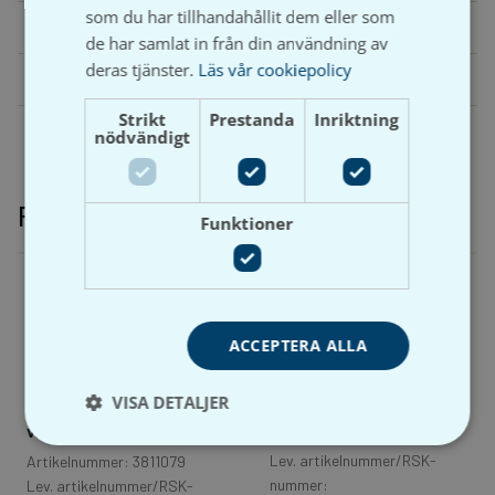
som du har tillhandahållit dem eller som
Dimension
46006
de har samlat in från din användning av
deras tjänster.
Läs vår cookiepolicy
Farg
krom, vit
Strikt
Prestanda
Inriktning
nödvändigt
Relaterade produkter
Funktioner
ACCEPTERA ALLA
AB Faluplast
VISA DETALJER
Distanskloss cc 40
Distanskloss 20x60mm
vit
Artikelnummer: P3811098
Lev. artikelnummer/RSK-
Artikelnummer: 3811079
nummer:
Lev. artikelnummer/RSK-