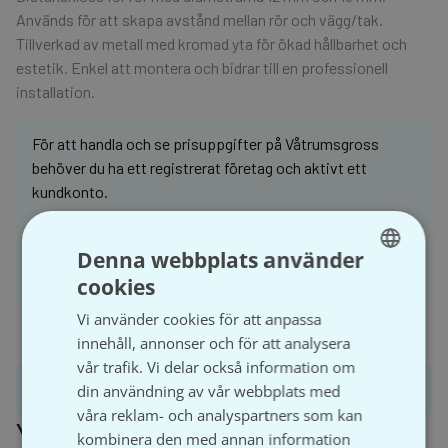
Används för att skapa avstånd mellan rör och vägg/tak.
Tillverkad av metall med kromad yta för ökad hållbarhet och
estetik. Enkel att montera och bidrar till en professionell
installation.
För att handla och se prisuppgifter på Våtrumsgross
behöver du ha ett registrerat företag och aktivt ett
kundkonto.
Denna webbplats använder
Logga in
Bli kund
cookies
SWEDISH
Vi använder cookies för att anpassa
SVENSKA
innehåll, annonser och för att analysera
vår trafik. Vi delar också information om
Produktinformation
din användning av vår webbplats med
våra reklam- och analyspartners som kan
Ytterligare information
kombinera den med annan information