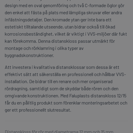
design med en oval genomföring och två C-formade öglor gör
den enkel att fästa på plats med lämpliga skruvar eller andra
infästningsdetaljer. Den kromade ytan ger inte bara ett
estetiskt tilltalande utseende, utan bidrar också till ökad
korrosionsbeständighet, vilket är viktigt i VVS-miljöer där fukt
kan förekomma. Denna distanskloss passar utmärkt för
montage och rörklamring i olika typer av
byggnadskonstruktioner.
Att investera i kvalitativa distansklossar som dessa är ett
effektivt sätt att säkerställa en professionell och hållbar VVS-
installation. De bidrar till en renare och mer organiserad
rördragning, samtidigt som de skyddar både rören och den
omgivande konstruktionen. Med Faluplasts distanskloss 12/15
får du en pålitlig produkt som förenklar monteringsarbetet och
ger ett professionellt slutresultat.
Distanskloss för rör med diametrarna 12 mm och 15 mm.