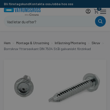
Bli företagskund
Kontakta oss
Jobba hos oss
0
Hem
Montage & Utrustning
Infästning/Montering
Skruv
Borrskruv Yttersexkant DIN 7504 Stål galvaniskt förzinkad