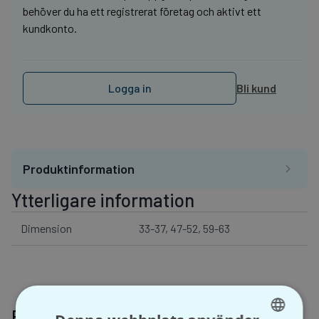
behöver du ha ett registrerat företag och aktivt ett
kundkonto.
Logga in
Bli kund
Produktinformation
Ytterligare information
Dimension
33-37, 47-52, 59-63
Relaterade produkter