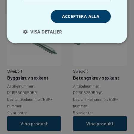
ACCEPTERA ALLA
VISA DETALJER
Swebolt
Swebolt
Byggskruv sexkant
Betongskruv sexkant
Artikelnummer:
Artikelnummer:
P115550065050
P115052505040
Lev. artikelnummer/RSK-
Lev. artikelnummer/RSK-
nummer:
nummer:
4 varianter
5 varianter
Visa produkt
Visa produkt