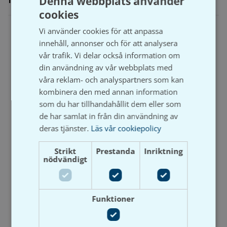
Denna webbplats använder
cookies
SWEDISH
Vi använder cookies för att anpassa
SVENSKA
innehåll, annonser och för att analysera
vår trafik. Vi delar också information om
din användning av vår webbplats med
våra reklam- och analyspartners som kan
kombinera den med annan information
Skruvstift M8 FZB
som du har tillhandahållit dem eller som
Artikelnummer: P1904108050
de har samlat in från din användning av
Lev. artikelnummer/RSK-
Swebolt
deras tjänster.
Läs vår cookiepolicy
nummer:
VVS skruv rostfri
12 varianter
Strikt
Prestanda
Inriktning
Artikelnummer:
nödvändigt
P2932255030
Lev. artikelnummer/RSK-
nummer:
6 varianter
Funktioner
Visa produkt
Visa produkt